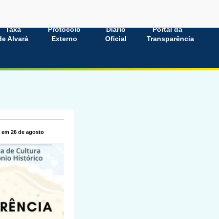
Taxa
Protocolo
Diário
Portal da
de Alvará
Externo
Oficial
Transparência
á em 26 de agosto