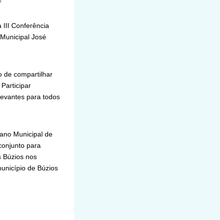
O
 III Conferência
 Municipal José
o de compartilhar
Participar
elevantes para todos
lano Municipal de
conjunto para
s Búzios nos
unicípio de Búzios