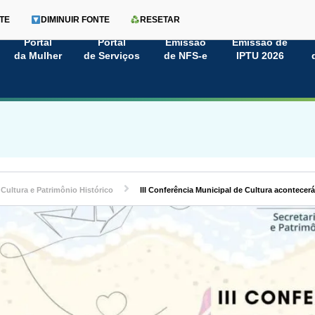
TE
DIMINUIR FONTE
RESETAR
Portal
Portal
Emissão
Emissão de
da Mulher
de Serviços
de NFS-e
IPTU 2026
Cultura e Patrimônio Histórico
III Conferência Municipal de Cultura acontecer