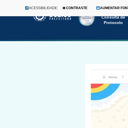
ACESSIBILIDADE:
CONTRASTE
AUMENTAR FON
Menu
Pular
Consulta de
Protocolo
para
o
conteúdo
Home