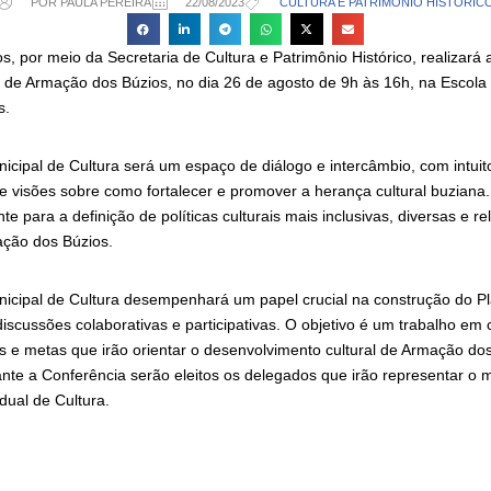
POR PAULA PEREIRA
22/08/2023
CULTURA E PATRIMÔNIO HISTÓRIC
os, por meio da Secretaria de Cultura e Patrimônio Histórico, realizará a
a de Armação dos Búzios, no dia 26 de agosto de 9h às 16h, na Escola
s.
nicipal de Cultura será um espaço de diálogo e intercâmbio, com intuit
 e visões sobre como fortalecer e promover a herança cultural buziana. 
te para a definição de políticas culturais mais inclusivas, diversas e r
ção dos Búzios.
unicipal de Cultura desempenhará um papel crucial na construção do P
discussões colaborativas e participativas. O objetivo é um trabalho em 
es e metas que irão orientar o desenvolvimento cultural de Armação do
nte a Conferência serão eleitos os delegados que irão representar o m
dual de Cultura.