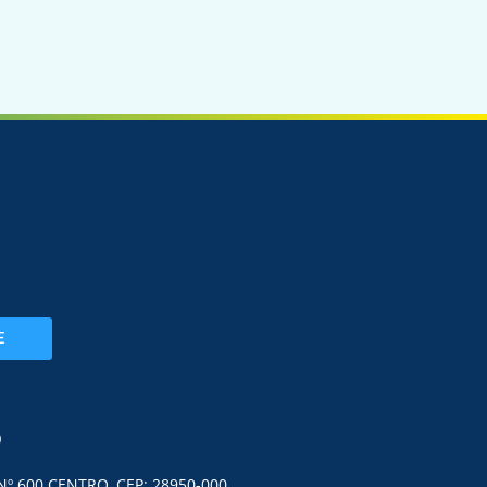
E
O
Nº 600 CENTRO, CEP: 28950-000