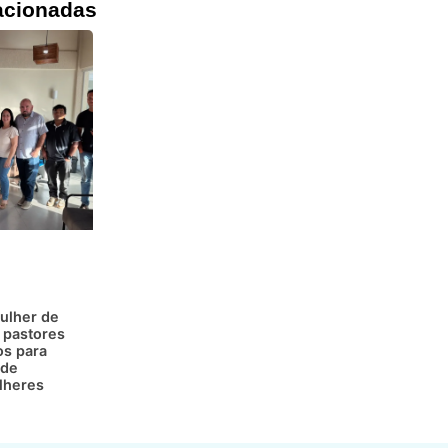
acionadas
ulher de
 pastores
os para
 de
lheres