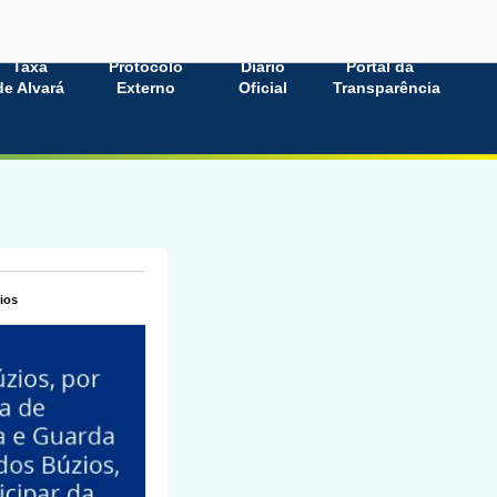
Taxa
Protocolo
Diário
Portal da
de Alvará
Externo
Oficial
Transparência
ios