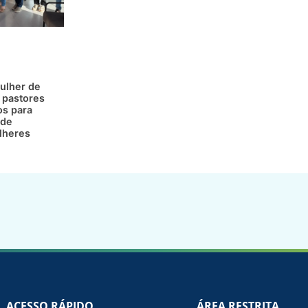
ulher de
 pastores
os para
 de
lheres
ACESSO RÁPIDO
ÁREA RESTRITA