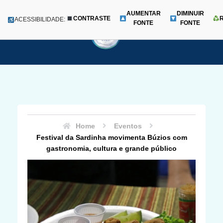
AUMENTAR
DIMINUIR
CONTRASTE
Menu
ACESSIBILIDADE:
FONTE
FONTE
Pular
para
o
conteúdo
Home
Eventos
Festival da Sardinha movimenta Búzios com
gastronomia, cultura e grande público