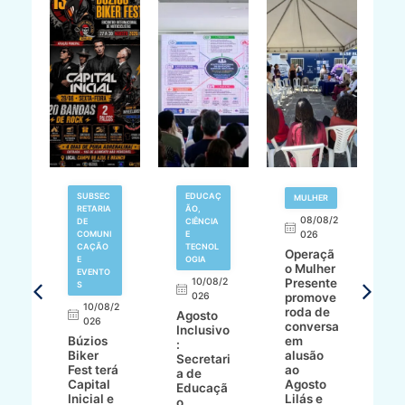
SUBSEC
EDUCAÇ
MULHER
RETARIA
ÃO,
8/2
08/08/2
DE
CIÊNCIA
COMUNI
E
026
CAÇÃO
TECNOL
Operaçã
S
E
OGIA
ve
o Mulher
a
EVENTO
ho
10/08/2
Presente
M
S
e
026
promove
d
10/08/2
çã
roda de
B
Agosto
026
conversa
c
Inclusivo
en
Búzios
em
p
:
Biker
alusão
e 
Secretari
Fest terá
ao
cr
a de
e
Capital
Agosto
p
Educaçã
Inicial e
Lilás e
f
o