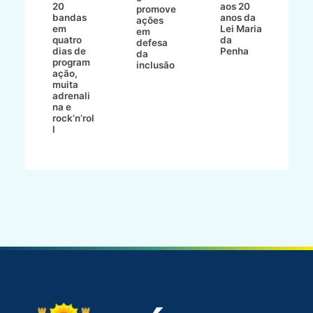
io
20
aos 20
r 
promove
e
bandas
anos da
p
ações
ma
em
Lei Maria
à
em
a
quatro
da
m
defesa
dias de
Penha
da
a
program
inclusão
ação,
muita
adrenali
na e
rock’n’rol
l