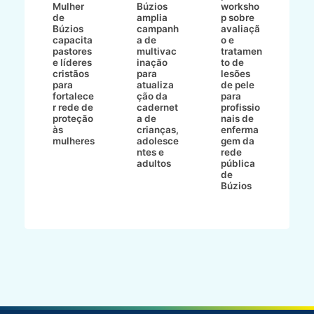
8/2
Mulher
Búzios
worksho
de
amplia
p sobre
a
Búzios
campanh
avaliaçã
B
e
capacita
a de
o e
p
pastores
multivac
tratamen
O
e líderes
inação
to de
a
cristãos
para
lesões
E
s
para
atualiza
de pele
il
to
fortalece
ção da
para
c
r rede de
cadernet
profissio
pa
ão
proteção
a de
nais de
ç
va
às
crianças,
enferma
a
mulheres
adolesce
gem da
d
ntes e
rede
r
-
adultos
pública
p
de
m
go
Búzios
l