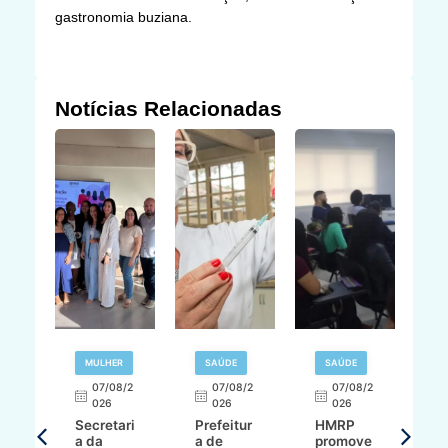
gastronomia buziana.
Notícias Relacionadas
MULHER
SAÚDE
SAÚDE
07/08/2
07/08/2
07/08/2
A
026
026
026
Secretari
Prefeitur
HMRP
A
a da
a de
promove