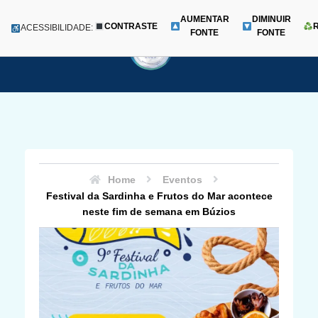
AUMENTAR
DIMINUIR
CONTRASTE
Menu
ACESSIBILIDADE:
FONTE
FONTE
Pular
para
o
conteúdo
Home
Eventos
Festival da Sardinha e Frutos do Mar acontece
neste fim de semana em Búzios