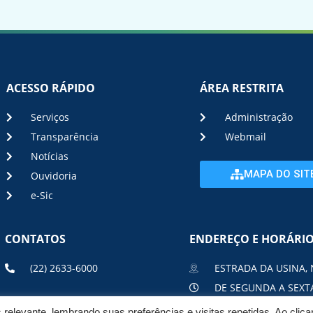
ACESSO RÁPIDO
ÁREA RESTRITA
Serviços
Administração
Transparência
Webmail
Notícias
MAPA DO SIT
Ouvidoria
e-Sic
CONTATOS
ENDEREÇO E HORÁRI
(22) 2633-6000
ESTRADA DA USINA, 
DE SEGUNDA A SEXTA
elevante, lembrando suas preferências e visitas repetidas. Ao clic