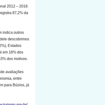
ional 2012 – 2016
registra 87,2% da
 indica outros
 dele descobrimos
,2%), Estados
ral em 16% dos
53% dos motivos.
 de avaliações
onomia, entre
m para Búzios, já
w.turismo.gov.br/