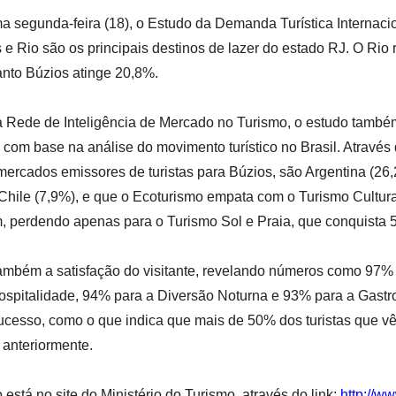
ma segunda-feira (18), o Estudo da Demanda Turística Internac
e Rio são os principais destinos de lazer do estado RJ. O Rio 
anto Búzios atinge 20,8%.
 Rede de Inteligência de Mercado no Turismo, o estudo também
 com base na análise do movimento turístico no Brasil. Através
 mercados emissores de turistas para Búzios, são Argentina (26
Chile (7,9%), e que o Ecoturismo empata com o Turismo Cultu
, perdendo apenas para o Turismo Sol e Praia, que conquista 
ambém a satisfação do visitante, revelando números como 97%
Hospitalidade, 94% para a Diversão Noturna e 93% para a Gastr
ucesso, como o que indica que mais de 50% dos turistas que vê
 anteriormente.
está no site do Ministério do Turismo, através do link:
http://ww