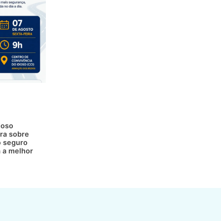
doso
ra sobre
 seguro
a a melhor