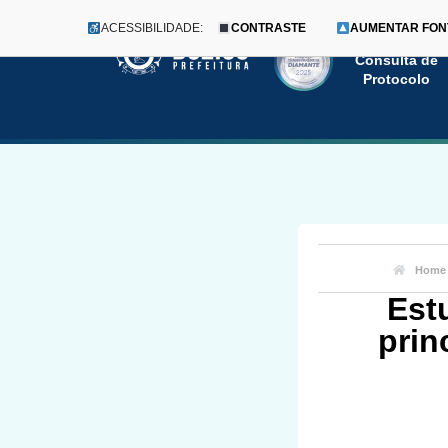
ACESSIBILIDADE:
CONTRASTE
AUMENTAR FON
Menu
Pular
Consulta de
Protocolo
para
o
conteúdo
Home
Est
prin