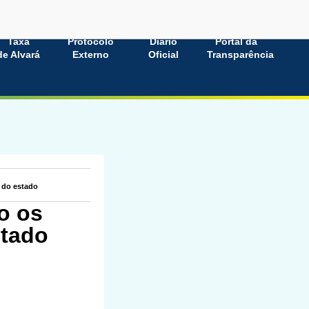
Taxa
Protocolo
Diário
Portal da
de Alvará
Externo
Oficial
Transparência
r do estado
o os
stado