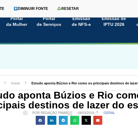
TE
DIMINUIR FONTE
RESETAR
Portal
Portal
Emissão
Emissão de
da Mulher
de Serviços
de NFS-e
IPTU 2026
Geral
Estudo aponta Búzios e Rio como os principais destinos de laze
udo aponta Búzios e Rio com
cipais destinos de lazer do e
POR REDAÇÃO PMAB
19/03/2019
GERAL