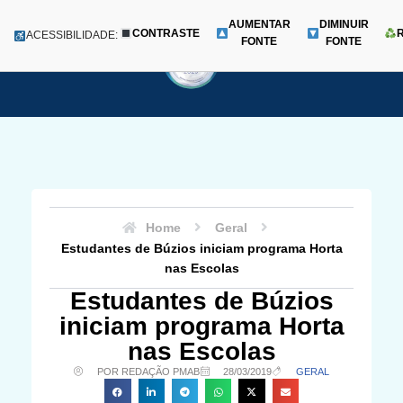
AUMENTAR
DIMINUIR
CONTRASTE
Menu
ACESSIBILIDADE:
FONTE
FONTE
Pular
para
o
conteúdo
Home
Geral
Estudantes de Búzios iniciam programa Horta
nas Escolas
Estudantes de Búzios
iniciam programa Horta
nas Escolas
POR REDAÇÃO PMAB
28/03/2019
GERAL