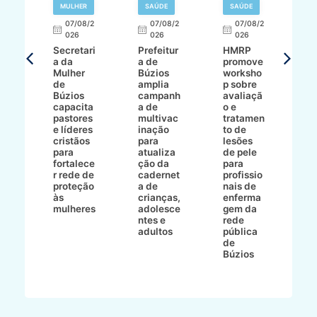
MULHER
SAÚDE
SAÚDE
07/08/2
07/08/2
07/08/2
A
026
026
026
Secretari
Prefeitur
HMRP
A
a da
a de
promove
8/2
Mulher
Búzios
worksho
de
amplia
p sobre
a
Búzios
campanh
avaliaçã
B
e
capacita
a de
o e
p
pastores
multivac
tratamen
O
e líderes
inação
to de
a
cristãos
para
lesões
E
s
para
atualiza
de pele
il
to
fortalece
ção da
para
c
r rede de
cadernet
profissio
pa
ão
proteção
a de
nais de
ç
va
às
crianças,
enferma
a
mulheres
adolesce
gem da
d
ntes e
rede
r
-
adultos
pública
p
de
m
go
Búzios
l