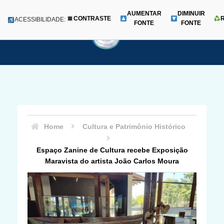
AUMENTAR
DIMINUIR
CONTRASTE
Menu
ACESSIBILIDADE:
FONTE
FONTE
Pular
para
o
conteúdo
Home
Cultura e Patrimônio Histórico
Espaço Zanine de Cultura recebe Exposição
Maravista do artista João Carlos Moura