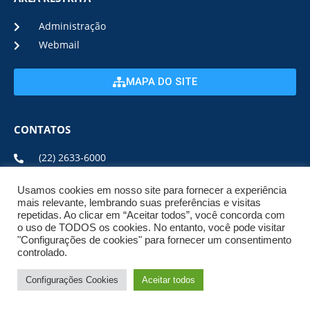
Administração
Webmail
MAPA DO SITE
CONTATOS
(22) 2633-6000
Usamos cookies em nosso site para fornecer a experiência
ENDEREÇO E HORÁRIO
mais relevante, lembrando suas preferências e visitas
repetidas. Ao clicar em “Aceitar todos”, você concorda com
o uso de TODOS os cookies. No entanto, você pode visitar
ESTRADA DA USINA, Nº 600 CENTRO, CEP: 28950-000
"Configurações de cookies" para fornecer um consentimento
DE SEGUNDA A SEXTA DE 08:00 ÀS 17:00
controlado.
Configurações Cookies
Aceitar todos
© 2026 NPI BRASIL. TODOS OS DIREITOS
RESERVADOS.