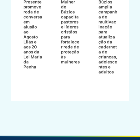
8/2
Presente
Mulher
Búzios
w
promove
de
amplia
p
roda de
Búzios
campanh
a
tur
conversa
capacita
a de
o 
em
pastores
multivac
t
alusão
e líderes
inação
t
ré-
ao
cristãos
para
l
çõe
Agosto
para
atualiza
d
a
Lilás e
fortalece
ção da
p
a
aos 20
r rede de
cadernet
pr
s
anos da
proteção
a de
n
s"
Lei Maria
às
crianças,
e
da
mulheres
adolesce
g
aç
Penha
ntes e
r
adultos
p
o
d
B