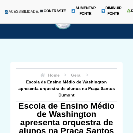
AUMENTAR
DIMINUIR
CONTRASTE
Menu
ACESSIBILIDADE:
FONTE
FONTE
Pular
para
o
conteúdo
Home
Geral
Escola de Ensino Médio de Washington
apresenta orquestra de alunos na Praça Santos
Dumont
Escola de Ensino Médio
de Washington
apresenta orquestra de
alunos na Praça Santos