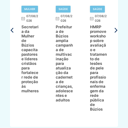
MULHER
SAÚDE
SAÚDE
07/08/2
07/08/2
07/08/2
A
026
026
026
Secretari
Prefeitur
HMRP
A
a da
a de
promove
8/2
Mulher
Búzios
worksho
de
amplia
p sobre
a
Búzios
campanh
avaliaçã
B
e
capacita
a de
o e
p
pastores
multivac
tratamen
O
e líderes
inação
to de
a
cristãos
para
lesões
E
s
para
atualiza
de pele
il
to
fortalece
ção da
para
c
r rede de
cadernet
profissio
pa
ão
proteção
a de
nais de
ç
va
às
crianças,
enferma
a
mulheres
adolesce
gem da
d
ntes e
rede
r
-
adultos
pública
p
de
m
go
Búzios
l