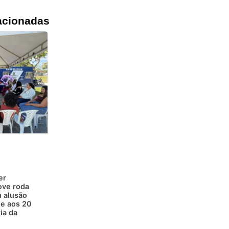
acionadas
er
ove roda
 alusão
 e aos 20
ia da