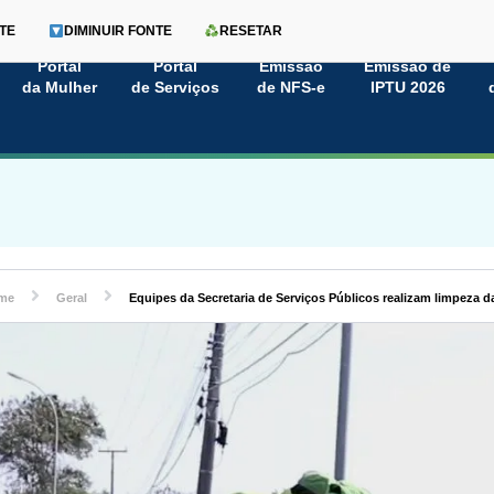
TE
DIMINUIR FONTE
RESETAR
Portal
Portal
Emissão
Emissão de
da Mulher
de Serviços
de NFS-e
IPTU 2026
me
Geral
Equipes da Secretaria de Serviços Públicos realizam limpeza d