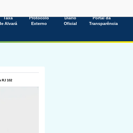
Taxa
Protocolo
Diário
Portal da
de Alvará
Externo
Oficial
Transparência
a RJ 102