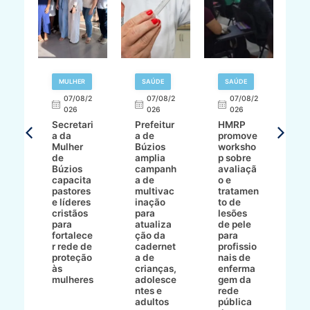
MULHER
SAÚDE
SAÚDE
07/08/2
07/08/2
07/08/2
A
026
026
026
Secretari
Prefeitur
HMRP
A
a da
a de
promove
8/2
Mulher
Búzios
worksho
de
amplia
p sobre
a
Búzios
campanh
avaliaçã
B
e
capacita
a de
o e
p
pastores
multivac
tratamen
O
e líderes
inação
to de
a
cristãos
para
lesões
E
s
para
atualiza
de pele
il
to
fortalece
ção da
para
c
r rede de
cadernet
profissio
pa
ão
proteção
a de
nais de
ç
va
às
crianças,
enferma
a
mulheres
adolesce
gem da
d
ntes e
rede
r
-
adultos
pública
p