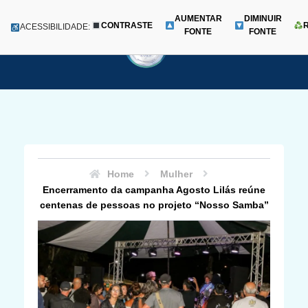
AUMENTAR
DIMINUIR
CONTRASTE
Menu
ACESSIBILIDADE:
FONTE
FONTE
Pular
para
o
conteúdo
Home
Mulher
Encerramento da campanha Agosto Lilás reúne
centenas de pessoas no projeto “Nosso Samba”