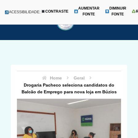
AUMENTAR
DIMINUIR
CONTRASTE
Menu
ACESSIBILIDADE:
FONTE
FONTE
Pular
para
o
conteúdo
Home
Geral
Drogaria Pacheco seleciona candidatos do
Balcão de Emprego para nova loja em Búzios