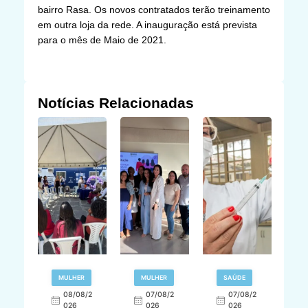
bairro Rasa. Os novos contratados terão treinamento
em outra loja da rede. A inauguração está prevista
para o mês de Maio de 2021.
Notícias Relacionadas
R
MULHER
MULHER
SAÚDE
E
08/08/2
07/08/2
07/08/2
026
026
026