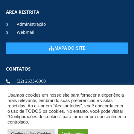
ÁREA RESTRITA
Administração
Webmail
MAPA DO SITE
CONTATOS
(22) 2633-6000
Usamos cookies em nosso site para fornecer a experiência
ENDEREÇO E HORÁRIO
mais relevante, lembrando suas preferências e visitas
repetidas. Ao clicar em “Aceitar todos”, você concorda com
o uso de TODOS os cookies. No entanto, você pode visitar
ESTRADA DA USINA, Nº 600 CENTRO, CEP: 28950-000
"Configurações de cookies" para fornecer um consentimento
DE SEGUNDA A SEXTA DE 08:00 ÀS 17:00
controlado.
Configurações Cookies
Aceitar todos