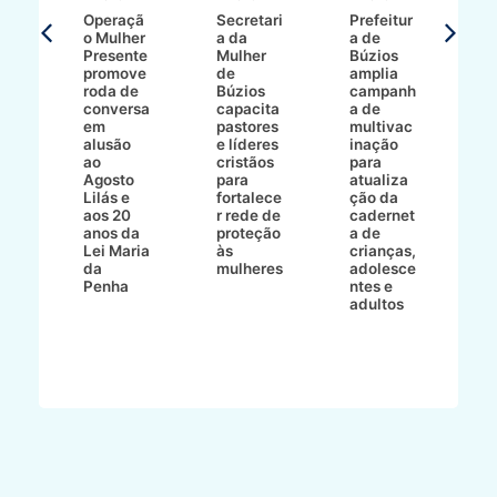
T
Operaçã
Secretari
Prefeitur
H
o Mulher
a da
a de
p
8/2
Presente
Mulher
Búzios
w
promove
de
amplia
p
roda de
Búzios
campanh
a
tur
conversa
capacita
a de
o 
em
pastores
multivac
t
alusão
e líderes
inação
t
ré-
ao
cristãos
para
l
çõe
Agosto
para
atualiza
d
a
Lilás e
fortalece
ção da
p
a
aos 20
r rede de
cadernet
pr
s
anos da
proteção
a de
n
s"
Lei Maria
às
crianças,
e
da
mulheres
adolesce
g
aç
Penha
ntes e
r
adultos
p
o
d
B