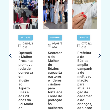
R
MULHER
MULHER
SAÚDE
E
08/08/2
07/08/2
07/08/2
026
026
026
T
Operaçã
Secretari
Prefeitur
H
o Mulher
a da
a de
p
8/2
Presente
Mulher
Búzios
w
promove
de
amplia
p
roda de
Búzios
campanh
a
tur
conversa
capacita
a de
o 
em
pastores
multivac
t
alusão
e líderes
inação
t
ré-
ao
cristãos
para
l
çõe
Agosto
para
atualiza
d
a
Lilás e
fortalece
ção da
p
a
aos 20
r rede de
cadernet
pr
s
anos da
proteção
a de
n
s"
Lei Maria
às
crianças,
e
da
mulheres
adolesce
g
aç