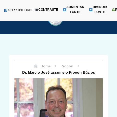
AUMENTAR
DIMINUIR
CONTRASTE
Menu
ACESSIBILIDADE:
FONTE
FONTE
Pular
para
o
conteúdo
Home
Procon
Dr. Márcio José assume o Procon Búzios