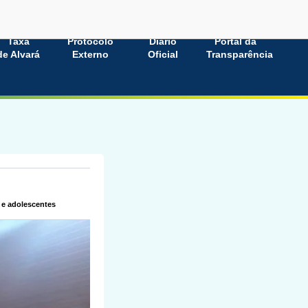
Taxa
Protocolo
Diário
Portal da
de Alvará
Externo
Oficial
Transparência
 e adolescentes