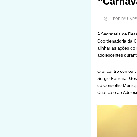
“Carnava
POR PAULA PE
A Secretaria de Des
Coordenadoria da Cri
alinhar as ações do 
adolescentes durant
O encontro contou co
Sérgio Ferreira, Ge
do Conselho Municip
Criança e ao Adole