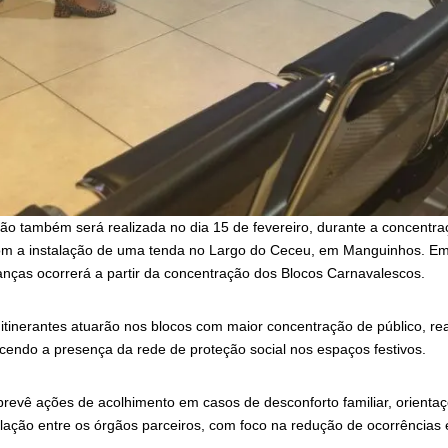
ção também será realizada no dia 15 de fevereiro, durante a concentra
om a instalação de uma tenda no Largo do Ceceu, em Manguinhos. Em 
ianças ocorrerá a partir da concentração dos Blocos Carnavalescos.
 itinerantes atuarão nos blocos com maior concentração de público, r
ecendo a presença da rede de proteção social nos espaços festivos.
 prevê ações de acolhimento em casos de desconforto familiar, orienta
ulação entre os órgãos parceiros, com foco na redução de ocorrências