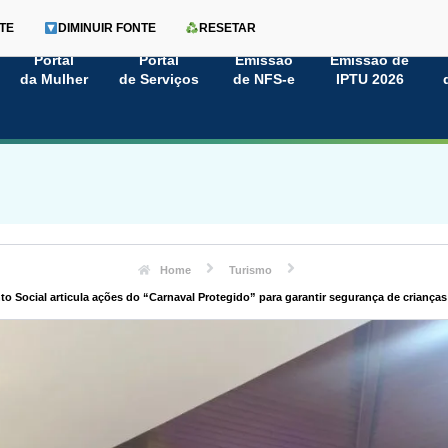
TE
DIMINUIR FONTE
RESETAR
Portal
Portal
Emissão
Emissão de
da Mulher
de Serviços
de NFS-e
IPTU 2026
Home
Turismo
o Social articula ações do “Carnaval Protegido” para garantir segurança de crianças