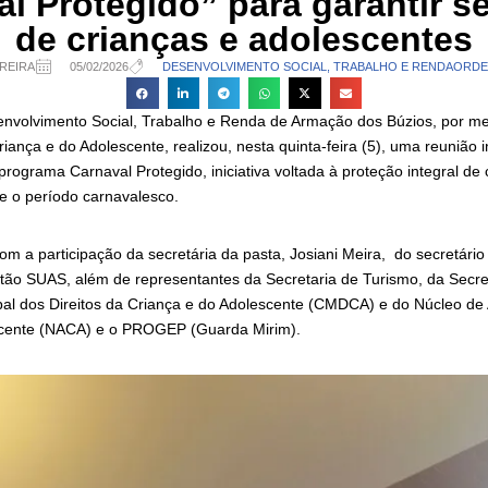
l Protegido” para garantir 
de crianças e adolescentes
REIRA
05/02/2026
DESENVOLVIMENTO SOCIAL, TRABALHO E RENDA
ORDE
envolvimento Social, Trabalho e Renda de Armação dos Búzios, por me
ança e do Adolescente, realizou, nesta quinta-feira (5), uma reunião in
programa Carnaval Protegido, iniciativa voltada à proteção integral de 
e o período carnavalesco.
m a participação da secretária da pasta, Josiani Meira, do secretári
stão SUAS, além de representantes da Secretaria de Turismo, da Secre
al dos Direitos da Criança e do Adolescente (CMDCA) e do Núcleo de
scente (NACA) e o PROGEP (Guarda Mirim).