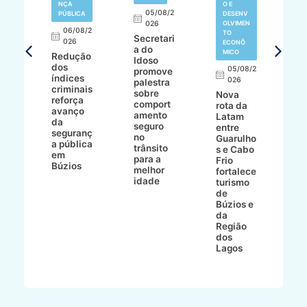
NÇA
O E
05/08/2
T
PÚBLICA
DESENV
026
OLVIMEN
06/08/2
TO
Secretari
8/2
026
ECONÔ
a do
MICO
Redução
Idoso
ur
dos
05/08/2
promove
índices
026
palestra
criminais
sobre
Nova
V
a
reforça
comport
rota da
d
ad
avanço
amento
Latam
e
da
seguro
entre
B
mp
seguranç
no
Guarulho
B
do
a pública
trânsito
s e Cabo
d
am
em
para a
Frio
E
a
Búzios
melhor
fortalece
s
idade
turismo
n
de
o
Búzios e
d
da
d
Região
t
dos
Lagos