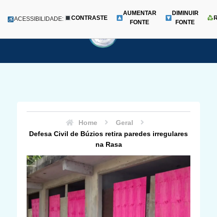
AUMENTAR
DIMINUIR
CONTRASTE
Menu
ACESSIBILIDADE:
FONTE
FONTE
Pular
para
o
conteúdo
Home
Geral
Defesa Civil de Búzios retira paredes irregulares
na Rasa