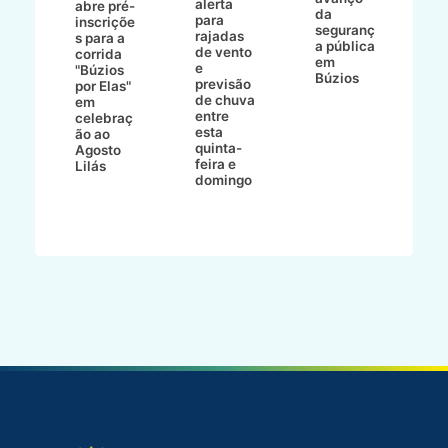
alerta
a
abre pré-
da
para
s
:
inscriçõe
seguranç
rajadas
n
s para a
a pública
de vento
tr
corrida
em
e
p
go
"Búzios
Búzios
previsão
m
lga
por Elas"
de chuva
i
em
entre
ni
celebraç
esta
ão ao
quinta-
Agosto
feira e
ho
Lilás
domingo