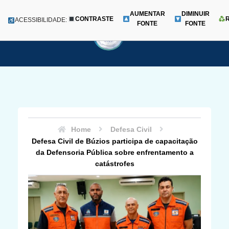
AUMENTAR
DIMINUIR
CONTRASTE
Menu
ACESSIBILIDADE:
FONTE
FONTE
Pular
para
o
conteúdo
Home
Defesa Civil
Defesa Civil de Búzios participa de capacitação
da Defensoria Pública sobre enfrentamento a
catástrofes