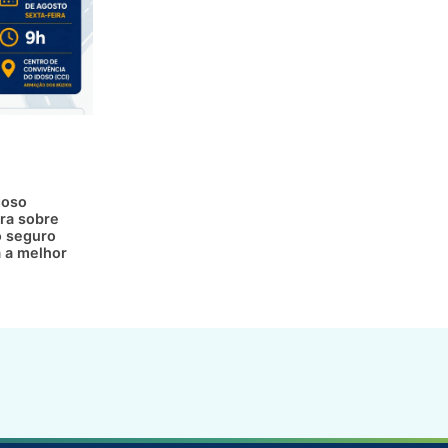
doso
ra sobre
 seguro
a a melhor