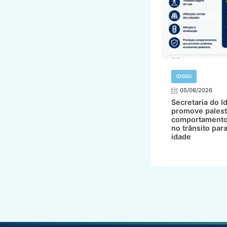
IDOSO
05/08/2026
Secretaria do I
promove palest
comportamento
no trânsito par
idade