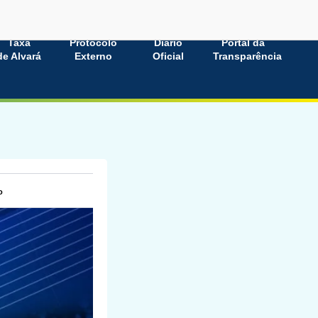
Taxa
Protocolo
Diário
Portal da
de Alvará
Externo
Oficial
Transparência
o