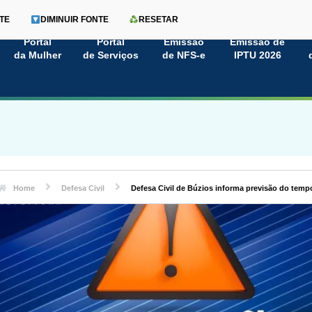
TE
DIMINUIR FONTE
RESETAR
Portal
Portal
Emissão
Emissão de
da Mulher
de Serviços
de NFS-e
IPTU 2026
Home
Defesa Civil
Defesa Civil de Búzios informa previsão do temp