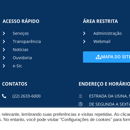
ACESSO RÁPIDO
ÁREA RESTRITA
Serviços
Administração
Transparência
Webmail
Notícias
MAPA DO SIT
Ouvidoria
e-Sic
CONTATOS
ENDEREÇO E HORÁRI
(22) 2633-6000
ESTRADA DA USINA, 
DE SEGUNDA A SEXTA
elevante, lembrando suas preferências e visitas repetidas. Ao clic
No entanto, você pode visitar "Configurações de cookies" para for