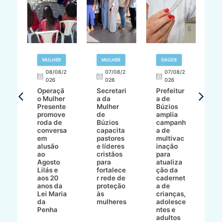
R
MULHER
MULHER
SAÚDE
E
08/08/2
07/08/2
07/08/2
026
026
026
T
Operaçã
Secretari
Prefeitur
H
o Mulher
a da
a de
p
8/2
Presente
Mulher
Búzios
w
promove
de
amplia
p
roda de
Búzios
campanh
a
tur
conversa
capacita
a de
o 
em
pastores
multivac
t
alusão
e líderes
inação
t
ré-
ao
cristãos
para
l
çõe
Agosto
para
atualiza
d
a
Lilás e
fortalece
ção da
p
a
aos 20
r rede de
cadernet
pr
s
anos da
proteção
a de
n
s"
Lei Maria
às
crianças,
e
da
mulheres
adolesce
g
aç
Penha
ntes e
r
adultos
p
o