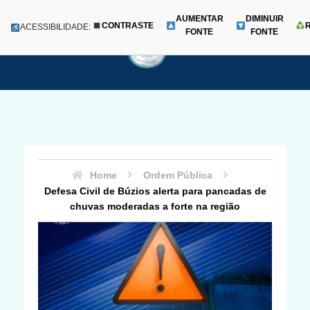
AUMENTAR
DIMINUIR
CONTRASTE
Menu
ACESSIBILIDADE:
FONTE
FONTE
Pular
para
o
conteúdo
Home
Ordem Pública
Defesa Civil de Búzios alerta para pancadas de
chuvas moderadas a forte na região