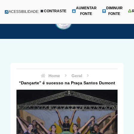
AUMENTAR
DIMINUIR
CONTRASTE
Menu
ACESSIBILIDADE:
FONTE
FONTE
Pular
para
o
conteúdo
Home
Geral
“Dançarte” é sucesso na Praça Santos Dumont