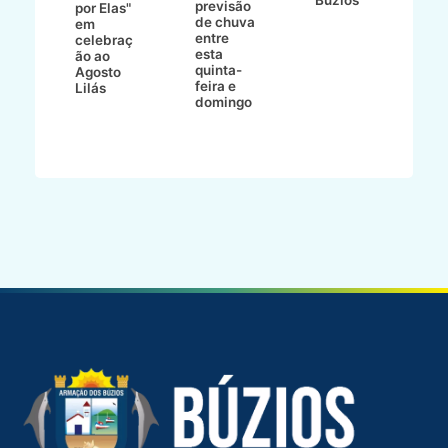
previsão
m
lga
por Elas"
de chuva
i
em
entre
ni
celebraç
esta
ão ao
quinta-
Agosto
feira e
ho
Lilás
domingo