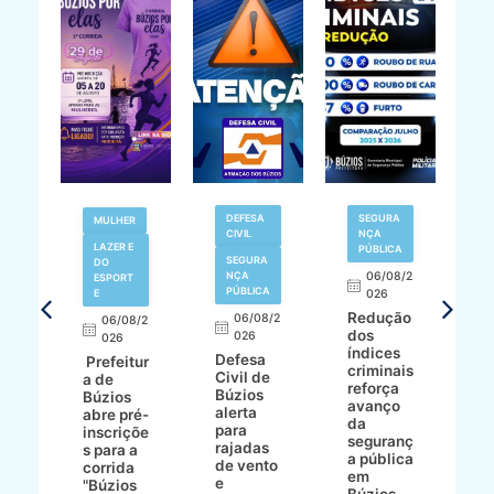
V
DEFESA
SEGURA
MULHER
N
CIVIL
NÇA
LAZER E
PÚBLICA
SEGURA
DO
,
NÇA
06/08/2
ESPORT
L
S
PÚBLICA
E
026
a
Redução
06/08/2
06/08/2
I
dos
026
8/2
026
p
índices
Defesa
p
Prefeitur
criminais
Civil de
s
a de
reforça
Búzios
c
ív
Búzios
avanço
alerta
a
abre pré-
da
para
s
:
inscriçõe
seguranç
rajadas
n
s para a
a pública
de vento
tr
corrida
em
e
p
go
"Búzios
Búzios