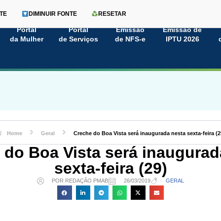
TE
DIMINUIR FONTE
RESETAR
Portal
Portal
Emissão
Emissão de
da Mulher
de Serviços
de NFS-e
IPTU 2026
Home
Geral
Creche do Boa Vista será inaugurada nesta sexta-feira (2
 do Boa Vista será inaugurad
sexta-feira (29)
POR REDAÇÃO PMAB
26/03/2019
GERAL