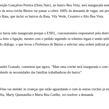
ição Gonçalves Pereira (Dona Nair), no bairro Boa Vista, será inaugurada nesta
 da nova creche Búzios vai passar a cobrir 100% da demanda de vagas, em pre
Rasa, que inclui os bairros da Rasa, Vila Verde, Cruzeiro e Alto Boa Vista.
o havia sido inaugurada porque a ENEL, concessionária responsável pela distri
ia feito a ligação, mesmo com o pedido seguindo os trâmites legais e sendo util
do diálogo, o que levou a Prefeitura de Búzios a solicitar uma ordem judicial pa
 André Granado, comentou que agora, “Mais uma creche será inaugurada e com 
ndendo às necessidades das famílias trabalhadoras do bairro”.
sta vai atender às crianças que estão aguardando e com às outras creches já exi
lia, Marly Quintanilha e Maria Rita Coelho, irá resolver a demanda.