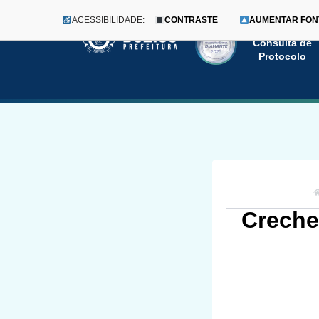
ACESSIBILIDADE:
CONTRASTE
AUMENTAR FON
Menu
Pular
Consulta de
Protocolo
para
o
conteúdo
Creche