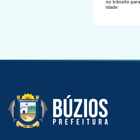
no trânsito par
idade