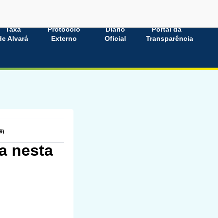
Taxa
Protocolo
Diário
Portal da
de Alvará
Externo
Oficial
Transparência
9)
a nesta