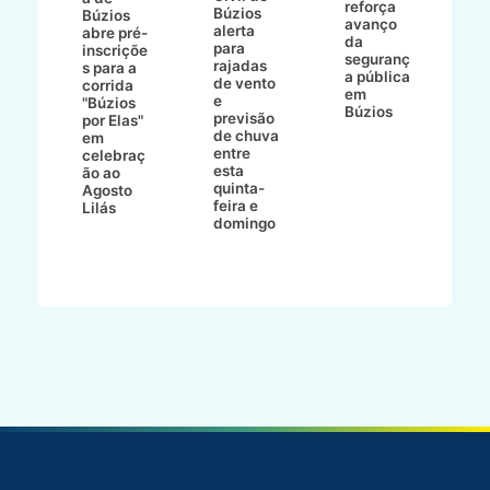
reforça
Búzios
c
ív
Búzios
avanço
alerta
a
abre pré-
da
para
s
:
inscriçõe
seguranç
rajadas
n
s para a
a pública
de vento
tr
corrida
em
e
p
go
"Búzios
Búzios
previsão
m
lga
por Elas"
de chuva
i
em
entre
ni
celebraç
esta
ão ao
quinta-
Agosto
feira e
ho
Lilás
domingo