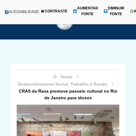
AUMENTAR
DIMINUIR
CONTRASTE
Menu
ACESSIBILIDADE:
FONTE
FONTE
Pular
para
o
conteúdo
Home
Desenvolvimento Social, Trabalho e Renda
CRAS da Rasa promove passeio cultural no Rio
de Janeiro para idosos