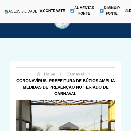
AUMENTAR
DIMINUIR
CONTRASTE
Menu
ACESSIBILIDADE:
FONTE
FONTE
Pular
para
o
conteúdo
Home
Carnaval
CORONAVÍRUS: PREFEITURA DE BÚZIOS AMPLIA
MEDIDAS DE PREVENÇÃO NO FERIADO DE
CARNAVAL