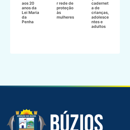
aos 20
r rede de
cadernet
pr
s
anos da
proteção
a de
n
s"
Lei Maria
às
crianças,
e
da
mulheres
adolesce
g
aç
Penha
ntes e
r
adultos
p
o
d
B