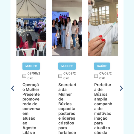
R
MULHER
MULHER
SAÚDE
E
08/08/2
07/08/2
07/08/2
026
026
026
T
Operaçã
Secretari
Prefeitur
H
o Mulher
a da
a de
p
8/2
Presente
Mulher
Búzios
w
promove
de
amplia
p
roda de
Búzios
campanh
a
tur
conversa
capacita
a de
o 
em
pastores
multivac
t
alusão
e líderes
inação
t
ré-
ao
cristãos
para
l
çõe
Agosto
para
atualiza
d
a
Lilás e
fortalece
ção da
p
a