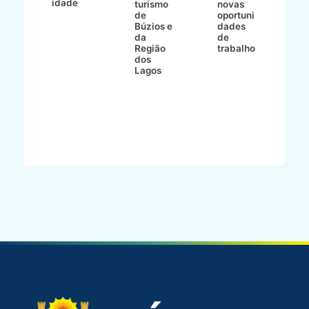
idade
io
turismo
novas
de
oportuni
m
Búzios e
dades
ão
da
de
Região
trabalho
ca
dos
Lagos
ên
al
o