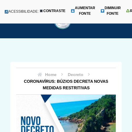
AUMENTAR
DIMINUIR
CONTRASTE
Menu
ACESSIBILIDADE:
FONTE
FONTE
Pular
para
o
conteúdo
Home
Decreto
CORONAVÍRUS: BÚZIOS DECRETA NOVAS
MEDIDAS RESTRITIVAS