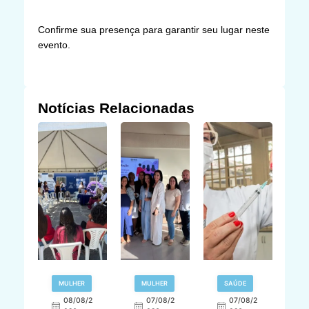
Confirme sua presença para garantir seu lugar neste
evento.
Notícias Relacionadas
R
MULHER
MULHER
SAÚDE
E
08/08/2
07/08/2
07/08/2