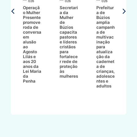
026
026
026
T
Operaçã
Secretari
Prefeitur
H
o Mulher
a da
a de
p
8/2
Presente
Mulher
Búzios
w
promove
de
amplia
p
roda de
Búzios
campanh
a
tur
conversa
capacita
a de
o 
em
pastores
multivac
t
alusão
e líderes
inação
t
ré-
ao
cristãos
para
l
çõe
Agosto
para
atualiza
d
a
Lilás e
fortalece
ção da
p
a
aos 20
r rede de
cadernet
pr
s
anos da
proteção
a de
n
s"
Lei Maria
às
crianças,
e
da
mulheres
adolesce
g
aç
Penha
ntes e
r
adultos
p
o
d
B