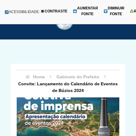
AUMENTAR
DIMINUIR
CONTRASTE
Menu
ACESSIBILIDADE:
FONTE
FONTE
Pular
para
o
conteúdo
Home
Gabinete do Prefeito
Convite: Lançamento do Calendário de Eventos
de Búzios 2024