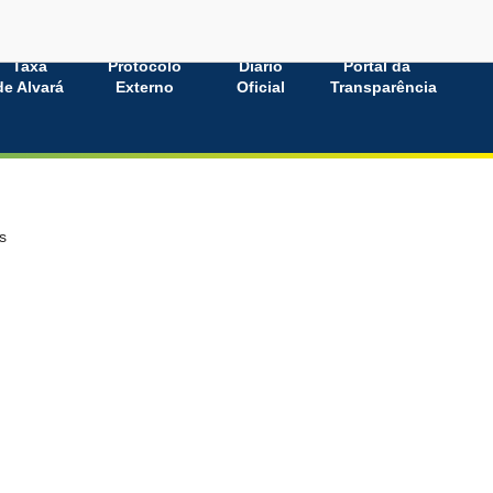
Taxa
Protocolo
Diário
Portal da
de Alvará
Externo
Oficial
Transparência
s