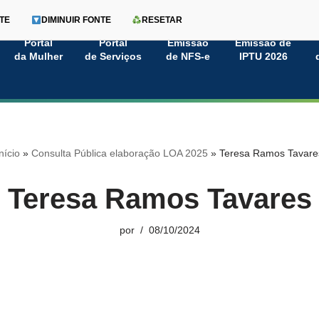
TE
DIMINUIR FONTE
RESETAR
Portal
Portal
Emissão
Emissão de
da Mulher
de Serviços
de NFS-e
IPTU 2026
nício
»
Consulta Pública elaboração LOA 2025
»
Teresa Ramos Tavare
Teresa Ramos Tavares
por
08/10/2024