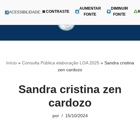
AUMENTAR
DIMINUIR
CONTRASTE
Menu
ACESSIBILIDADE:
FONTE
FONTE
Pular
para
o
conteúdo
Início
»
Consulta Pública elaboração LOA 2025
»
Sandra cristina
zen cardozo
Sandra cristina zen
cardozo
por
15/10/2024