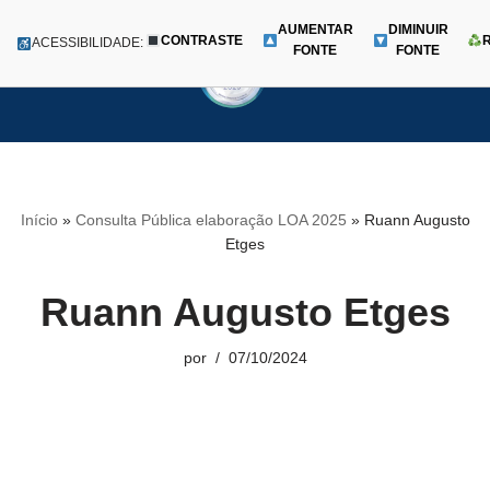
AUMENTAR
DIMINUIR
CONTRASTE
Menu
ACESSIBILIDADE:
FONTE
FONTE
Pular
para
o
conteúdo
Início
»
Consulta Pública elaboração LOA 2025
»
Ruann Augusto
Etges
Ruann Augusto Etges
por
07/10/2024