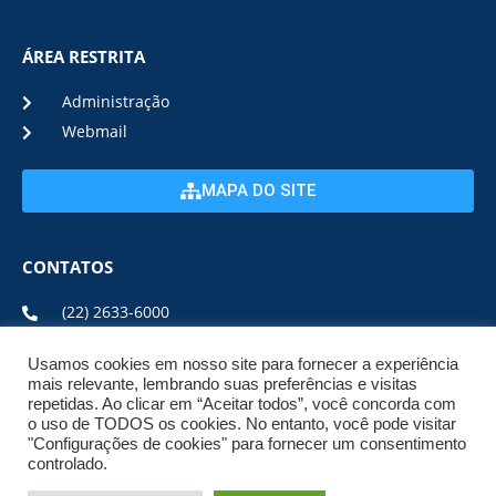
ÁREA RESTRITA
Administração
Webmail
MAPA DO SITE
CONTATOS
(22) 2633-6000
Usamos cookies em nosso site para fornecer a experiência
ENDEREÇO E HORÁRIO
mais relevante, lembrando suas preferências e visitas
repetidas. Ao clicar em “Aceitar todos”, você concorda com
o uso de TODOS os cookies. No entanto, você pode visitar
ESTRADA DA USINA, Nº 600 CENTRO, CEP: 28950-000
"Configurações de cookies" para fornecer um consentimento
DE SEGUNDA A SEXTA DE 08:00 ÀS 17:00
controlado.