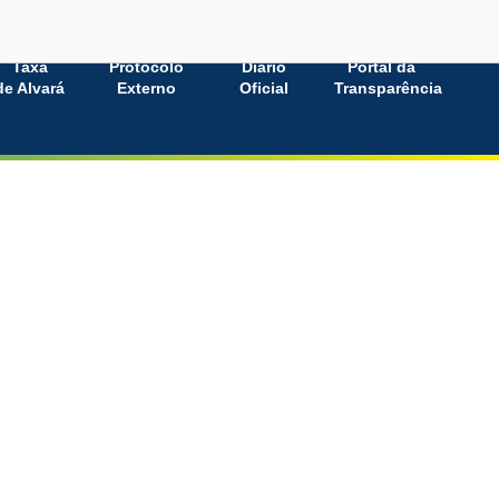
Taxa
Protocolo
Diário
Portal da
de Alvará
Externo
Oficial
Transparência