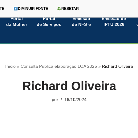
TE
DIMINUIR FONTE
RESETAR
Portal
Portal
Emissão
Emissão de
da Mulher
de Serviços
de NFS-e
IPTU 2026
Início
»
Consulta Pública elaboração LOA 2025
»
Richard Oliveira
Richard Oliveira
por
16/10/2024