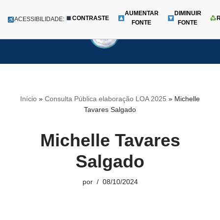
AUMENTAR
DIMINUIR
CONTRASTE
Menu
ACESSIBILIDADE:
FONTE
FONTE
Pular
para
o
conteúdo
Início
»
Consulta Pública elaboração LOA 2025
»
Michelle
Tavares Salgado
Michelle Tavares
Salgado
por
08/10/2024