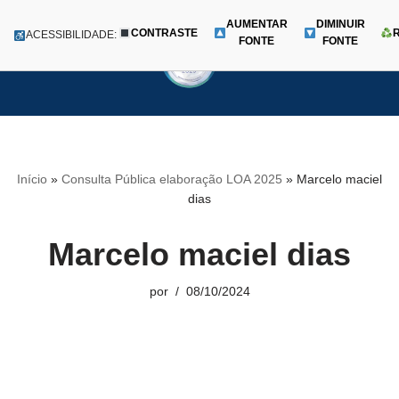
AUMENTAR
DIMINUIR
CONTRASTE
Menu
ACESSIBILIDADE:
FONTE
FONTE
Pular
para
o
conteúdo
Início
»
Consulta Pública elaboração LOA 2025
»
Marcelo maciel
dias
Marcelo maciel dias
por
08/10/2024