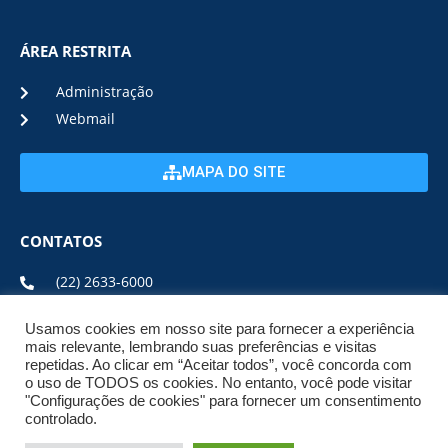
ÁREA RESTRITA
Administração
Webmail
MAPA DO SITE
CONTATOS
(22) 2633-6000
Usamos cookies em nosso site para fornecer a experiência
ENDEREÇO E HORÁRIO
mais relevante, lembrando suas preferências e visitas
repetidas. Ao clicar em “Aceitar todos”, você concorda com
o uso de TODOS os cookies. No entanto, você pode visitar
ESTRADA DA USINA, Nº 600 CENTRO, CEP: 28950-000
"Configurações de cookies" para fornecer um consentimento
DE SEGUNDA A SEXTA DE 08:00 ÀS 17:00
controlado.