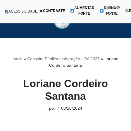
AUMENTAR
DIMINUIR
CONTRASTE
Menu
ACESSIBILIDADE:
FONTE
FONTE
Pular
para
o
conteúdo
Início
»
Consulta Pública elaboração LOA 2025
»
Loriane
Cordeiro Santana
Loriane Cordeiro
Santana
por
08/10/2024