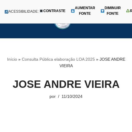
AUMENTAR
DIMINUIR
CONTRASTE
Menu
ACESSIBILIDADE:
FONTE
FONTE
Pular
para
o
conteúdo
Início
»
Consulta Pública elaboração LOA 2025
»
JOSE ANDRE
VIEIRA
JOSE ANDRE VIEIRA
por
11/10/2024