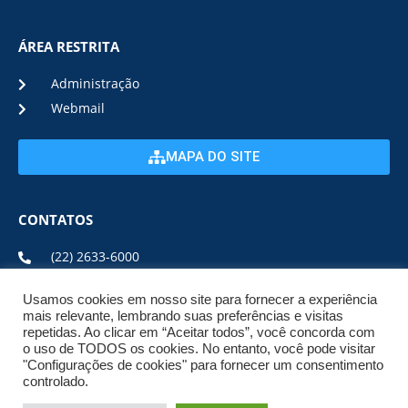
ÁREA RESTRITA
Administração
Webmail
MAPA DO SITE
CONTATOS
(22) 2633-6000
Usamos cookies em nosso site para fornecer a experiência
ENDEREÇO E HORÁRIO
mais relevante, lembrando suas preferências e visitas
repetidas. Ao clicar em “Aceitar todos”, você concorda com
o uso de TODOS os cookies. No entanto, você pode visitar
ESTRADA DA USINA, Nº 600 CENTRO, CEP: 28950-000
"Configurações de cookies" para fornecer um consentimento
DE SEGUNDA A SEXTA DE 08:00 ÀS 17:00
controlado.