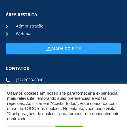
ÁREA RESTRITA
Administração
Webmail
MAPA DO SITE
CONTATOS
(22) 2633-6000
Usamos cookies em nosso site para fornecer a experiência
ENDEREÇO E HORÁRIO
mais relevante, lembrando suas preferências e visitas
repetidas. Ao clicar em “Aceitar todos”, você concorda com
o uso de TODOS os cookies. No entanto, você pode visitar
ESTRADA DA USINA, Nº 600 CENTRO, CEP: 28950-000
"Configurações de cookies" para fornecer um consentimento
DE SEGUNDA A SEXTA DE 08:00 ÀS 17:00
controlado.