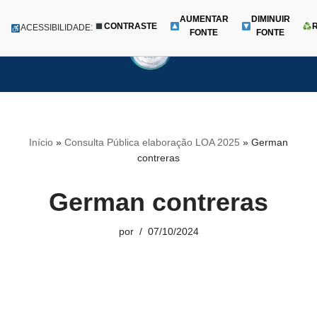
AUMENTAR
DIMINUIR
CONTRASTE
Menu
ACESSIBILIDADE:
FONTE
FONTE
Pular
para
o
conteúdo
Início
»
Consulta Pública elaboração LOA 2025
»
German
contreras
German contreras
por
07/10/2024