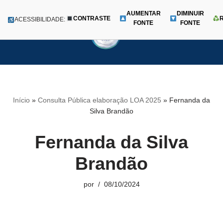
AUMENTAR
DIMINUIR
CONTRASTE
Menu
ACESSIBILIDADE:
FONTE
FONTE
Pular
para
o
conteúdo
Início
»
Consulta Pública elaboração LOA 2025
»
Fernanda da
Silva Brandão
Fernanda da Silva
Brandão
por
08/10/2024