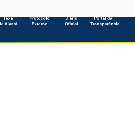
Taxa
Protocolo
Diário
Portal da
de Alvará
Externo
Oficial
Transparência