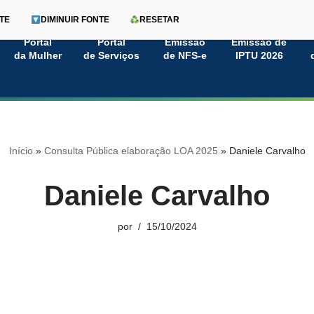
TE
DIMINUIR FONTE
RESETAR
Portal
Portal
Emissão
Emissão de
da Mulher
de Serviços
de NFS-e
IPTU 2026
Início
»
Consulta Pública elaboração LOA 2025
»
Daniele Carvalho
Daniele Carvalho
por
15/10/2024