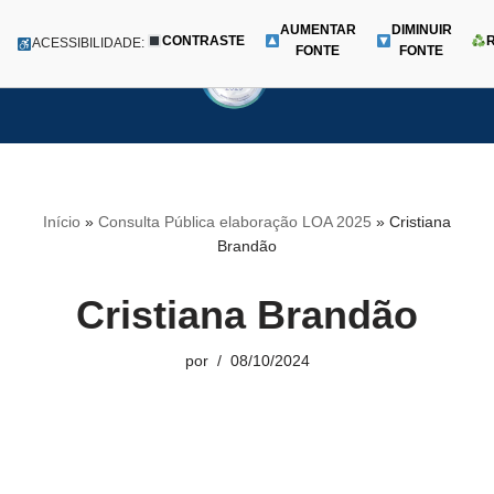
AUMENTAR
DIMINUIR
CONTRASTE
Menu
ACESSIBILIDADE:
FONTE
FONTE
Pular
para
o
conteúdo
Início
»
Consulta Pública elaboração LOA 2025
»
Cristiana
Brandão
Cristiana Brandão
por
08/10/2024