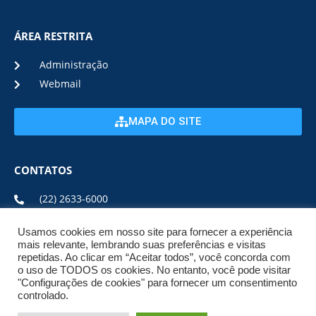
ÁREA RESTRITA
Administração
Webmail
MAPA DO SITE
CONTATOS
(22) 2633-6000
Usamos cookies em nosso site para fornecer a experiência
ENDEREÇO E HORÁRIO
mais relevante, lembrando suas preferências e visitas
repetidas. Ao clicar em “Aceitar todos”, você concorda com
o uso de TODOS os cookies. No entanto, você pode visitar
ESTRADA DA USINA, Nº 600 CENTRO, CEP: 28950-000
"Configurações de cookies" para fornecer um consentimento
DE SEGUNDA A SEXTA DE 08:00 ÀS 17:00
controlado.