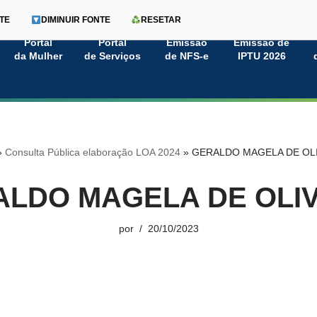
TE
DIMINUIR FONTE
RESETAR
Portal
Portal
Emissão
Emissão de
da Mulher
de Serviços
de NFS-e
IPTU 2026
»
Consulta Pública elaboração LOA 2024
»
GERALDO MAGELA DE OL
LDO MAGELA DE OLI
por
20/10/2023