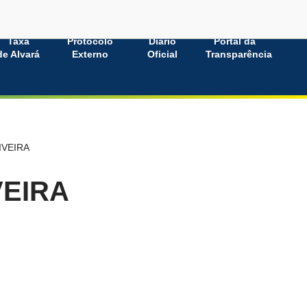
Taxa
Protocolo
Diário
Portal da
de Alvará
Externo
Oficial
Transparência
IVEIRA
VEIRA