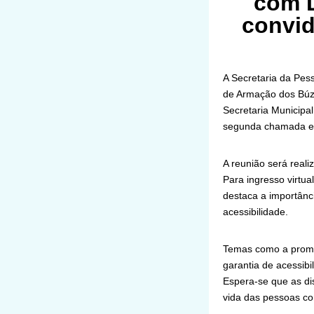
com D
convid
A Secretaria da Pes
de Armação dos Búzi
Secretaria Municipa
segunda chamada est
A reunião será reali
Para ingresso virtua
destaca a importânc
acessibilidade.
Temas como a promo
garantia de acessibi
Espera-se que as di
vida das pessoas co