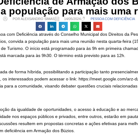
eficiência de Armação dos 
a população para mais uma 
POR ALEXSANDRO SIMAS
14/05/2024
PESSOA COM DEFICIÊNCIA
soa com Deficiência através do Conselho Municipal dos Direitos da Pe
os, convida a população para mais uma reunião nesta quarta-feira (15)
l de Turismo. O início está programado para às 9h em primeira chama
á marcada para às 9h30. O término está previsto para as 12h.
zada de forma híbrida, possibilitando a participação tanto presencialme
l, os interessados podem acessar o link: https://meet.google.com/arz-
ia para a comunidade, visando debater questões cruciais relacionadas 
ção da igualdade de oportunidades, o acesso à educação e ao merca
lidade nos espaços públicos e privados, entre outros, estarão em pauta
scussões resultem em propostas concretas e ações efetivas para melh
m deficiência em Armação dos Búzios.