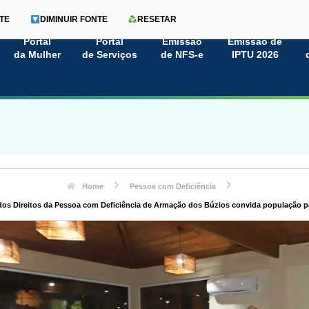
TE
DIMINUIR FONTE
RESETAR
Portal
Portal
Emissão
Emissão de
da Mulher
de Serviços
de NFS-e
IPTU 2026
Home
Pessoa com Deficiência
dos Direitos da Pessoa com Deficiência de Armação dos Búzios convida população p