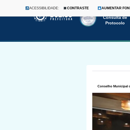
ACESSIBILIDADE:
CONTRASTE
AUMENTAR FON
Menu
Pular
Consulta de
Protocolo
para
o
conteúdo
Conselho Municipal 