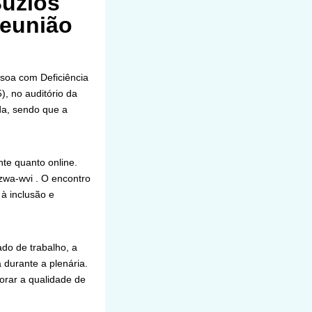
Búzios
reunião
ssoa com Deficiência
, no auditório da
da, sendo que a
nte quanto online.
dzwa-wvi . O encontro
à inclusão e
do de trabalho, a
 durante a plenária.
orar a qualidade de