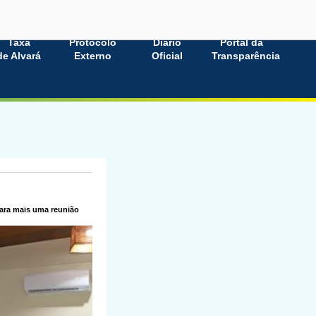
Taxa
Protocolo
Diário
Portal da
de Alvará
Externo
Oficial
Transparência
ara mais uma reunião