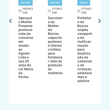
R
MULHER
MULHER
SAÚDE
E
08/08/2
07/08/2
07/08/2
026
026
026
T
Operaçã
Secretari
Prefeitur
H
o Mulher
a da
a de
p
8/2
Presente
Mulher
Búzios
w
promove
de
amplia
p
roda de
Búzios
campanh
a
tur
conversa
capacita
a de
o 
em
pastores
multivac
t
alusão
e líderes
inação
t
ré-
ao
cristãos
para
l
çõe
Agosto
para
atualiza
d
a
Lilás e
fortalece
ção da
p
a
aos 20
r rede de
cadernet
pr
s
anos da
proteção
a de
n
s"
Lei Maria
às
crianças,
e
da
mulheres
adolesce
g
aç
Penha
ntes e
r
adultos
p
o
d
B