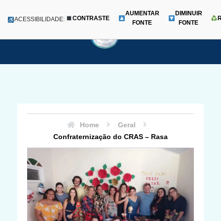
AUMENTAR
DIMINUIR
CONTRASTE
Menu
ACESSIBILIDADE:
FONTE
FONTE
Pular
para
o
conteúdo
Home
Geral
Confraternização do CRAS – Rasa