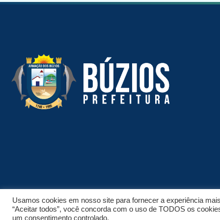
Usamos cookies em nosso site para fornecer a experiência mais r
“Aceitar todos”, você concorda com o uso de TODOS os cookies. 
© 2026 NPI BRASIL. TODOS OS DIREITOS RESERVADOS.
um consentimento controlado.