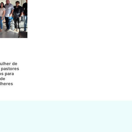
ulher de
 pastores
os para
 de
lheres