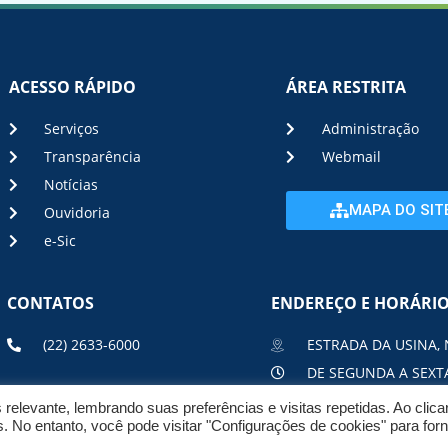
ACESSO RÁPIDO
ÁREA RESTRITA
Serviços
Administração
Transparência
Webmail
Notícias
MAPA DO SIT
Ouvidoria
e-Sic
CONTATOS
ENDEREÇO E HORÁRI
(22) 2633-6000
ESTRADA DA USINA, 
DE SEGUNDA A SEXTA
elevante, lembrando suas preferências e visitas repetidas. Ao clic
No entanto, você pode visitar "Configurações de cookies" para for