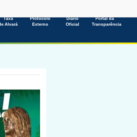
Taxa
Protocolo
Diário
Portal da
de Alvará
Externo
Oficial
Transparência