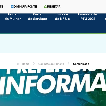
TE
DIMINUIR FONTE
RESETAR
Portal
Portal
Emissão
Emissão de
da Mulher
de Serviços
de NFS-e
IPTU 2026
Home
Gabinete do Prefeito
Comunicado