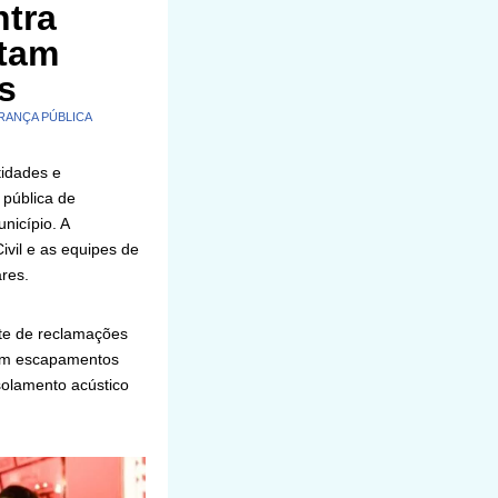
ntra
itam
s
RANÇA PÚBLICA
idades e
 pública de
nicípio. A
Civil e as equipes de
res.
te de reclamações
com escapamentos
solamento acústico