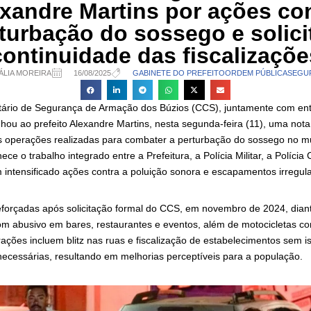
xandre Martins por ações co
turbação do sossego e solic
continuidade das fiscalizaçõe
ÁLIA MOREIRA
16/08/2025
GABINETE DO PREFEITO
ORDEM PÚBLICA
SEGU
ário de Segurança de Armação dos Búzios (CCS), juntamente com ent
ou ao prefeito Alexandre Martins, nesta segunda-feira (11), uma nota
 operações realizadas para combater a perturbação do sossego no mu
e o trabalho integrado entre a Prefeitura, a Polícia Militar, a Polícia 
m intensificado ações contra a poluição sonora e escapamentos irregula
forçadas após solicitação formal do CCS, em novembro de 2024, dian
om abusivo em bares, restaurantes e eventos, além de motocicletas 
ações incluem blitz nas ruas e fiscalização de estabelecimentos sem i
necessárias, resultando em melhorias perceptíveis para a população.