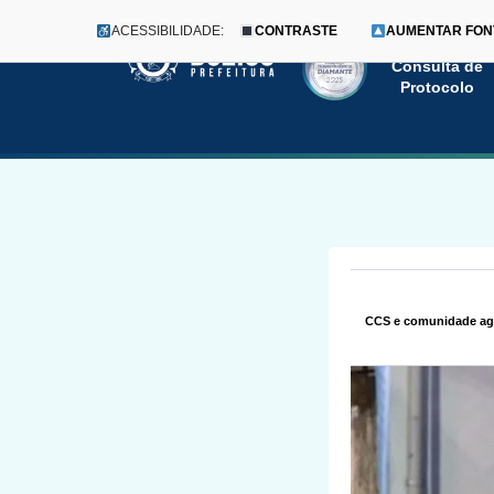
ACESSIBILIDADE:
CONTRASTE
AUMENTAR FON
Menu
Pular
Consulta de
Protocolo
para
o
conteúdo
CCS e comunidade agr