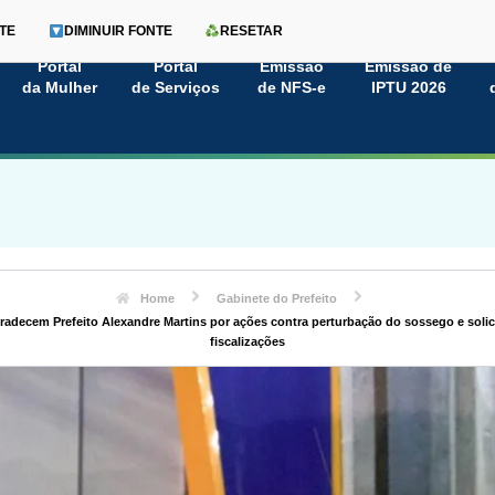
TE
DIMINUIR FONTE
RESETAR
Portal
Portal
Emissão
Emissão de
da Mulher
de Serviços
de NFS-e
IPTU 2026
Home
Gabinete do Prefeito
adecem Prefeito Alexandre Martins por ações contra perturbação do sossego e solic
fiscalizações