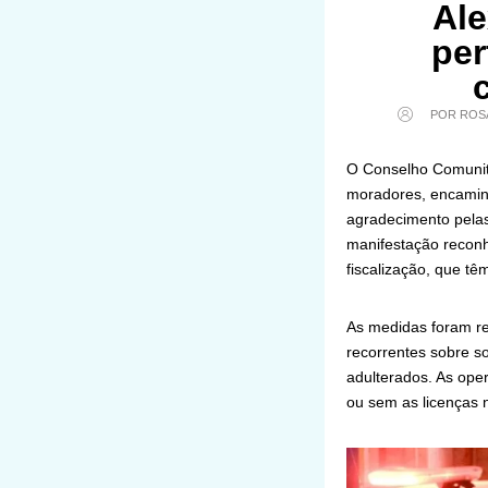
Ale
per
POR ROS
O Conselho Comunit
moradores, encaminh
agradecimento pelas
manifestação reconhec
fiscalização, que tê
As medidas foram re
recorrentes sobre s
adulterados. As oper
ou sem as licenças 