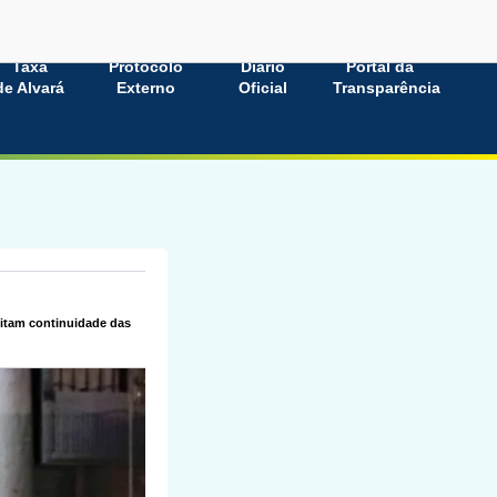
Taxa
Protocolo
Diário
Portal da
de Alvará
Externo
Oficial
Transparência
itam continuidade das