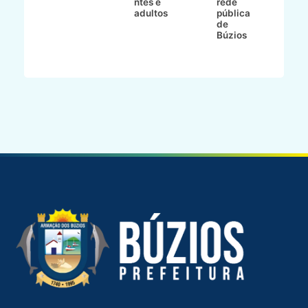
ntes e
rede
r
-
adultos
pública
p
de
m
go
Búzios
l