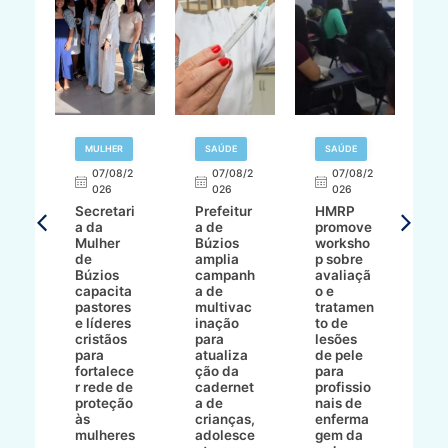
MULHER
SAÚDE
SAÚDE
07/08/2
07/08/2
07/08/2
A
026
026
026
Secretari
Prefeitur
HMRP
A
a da
a de
promove
8/2
Mulher
Búzios
worksho
de
amplia
p sobre
a
Búzios
campanh
avaliaçã
B
e
capacita
a de
o e
p
pastores
multivac
tratamen
O
e líderes
inação
to de
a
cristãos
para
lesões
E
s
para
atualiza
de pele
il
to
fortalece
ção da
para
c
r rede de
cadernet
profissio
pa
ão
proteção
a de
nais de
ç
va
às
crianças,
enferma
a
mulheres
adolesce
gem da
d