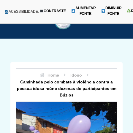
AUMENTAR
DIMINUIR
CONTRASTE
Menu
ACESSIBILIDADE:
FONTE
FONTE
Pular
para
o
conteúdo
Home
Idoso
Caminhada pelo combate à violência contra a
pessoa idosa reúne dezenas de participantes em
Búzios