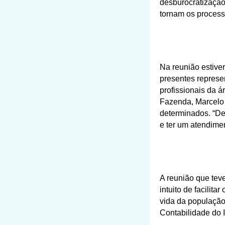
desburocratização
tornam os processo
Na reunião estive
presentes represe
profissionais da á
Fazenda, Marcelo 
determinados. “De
e ter um atendimen
A reunião que tev
intuito de facilit
vida da população
Contabilidade do 