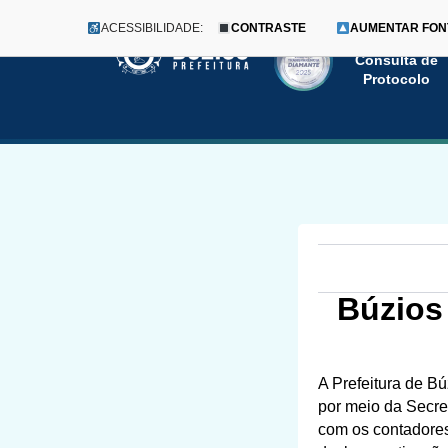
ACESSIBILIDADE:
CONTRASTE
AUMENTAR FON
Menu
Pular
Consulta de
Protocolo
para
o
conteúdo
Búzios
A Prefeitura de Bú
por meio da Secret
com os contadores