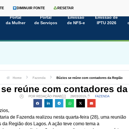
TE
DIMINUIR FONTE
RESETAR
Portal
Portal
Emissão
Emissão de
da Mulher
de Serviços
de NFS-e
IPTU 2026
Home
Fazenda
Búzios se reúne com contadores da Região
 se reúne com contadores da
POR REDAÇÃO PMAB
28/03/2019
FAZENDA
zios,
aria de Fazenda realizou nesta quarta-feira (28), uma reunião
 da Região dos Lagos. A ação teve como tema a