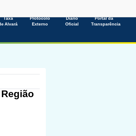
Taxa
Protocolo
Diário
Portal da
de Alvará
Externo
Oficial
Transparência
 Região