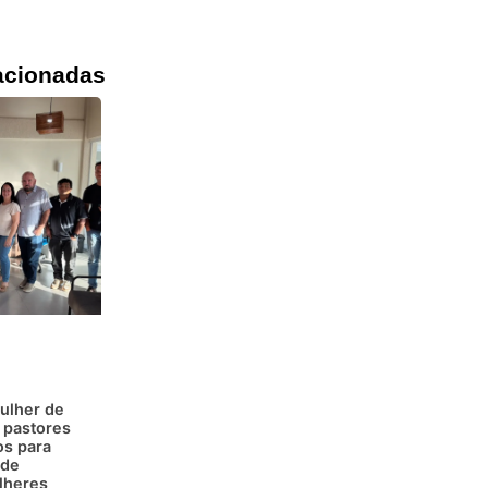
acionadas
ulher de
 pastores
os para
 de
lheres