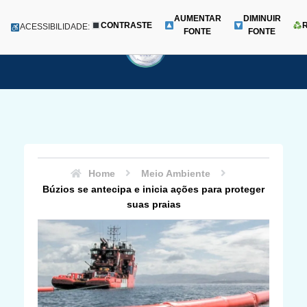
AUMENTAR
DIMINUIR
CONTRASTE
Menu
ACESSIBILIDADE:
FONTE
FONTE
Pular
para
o
conteúdo
Home
Meio Ambiente
Búzios se antecipa e inicia ações para proteger
suas praias