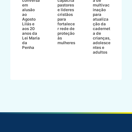
conversa
capacita
a de
o 
em
pastores
multivac
t
alusão
e líderes
inação
t
ré-
ao
cristãos
para
l
çõe
Agosto
para
atualiza
d
a
Lilás e
fortalece
ção da
p
a
aos 20
r rede de
cadernet
pr
s
anos da
proteção
a de
n
s"
Lei Maria
às
crianças,
e
da
mulheres
adolesce
g
aç
Penha
ntes e
r
adultos
p
o
d
B