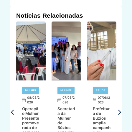
Notícias Relacionadas
R
MULHER
MULHER
SAÚDE
E
08/08/2
07/08/2
07/08/2
026
026
026
T
Operaçã
Secretari
Prefeitur
H
o Mulher
a da
a de
p
8/2
Presente
Mulher
Búzios
w
promove
de
amplia
p
roda de
Búzios
campanh
a
tur