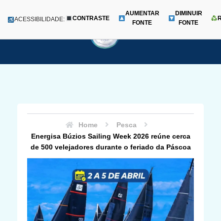
AUMENTAR
DIMINUIR
CONTRASTE
Menu
ACESSIBILIDADE:
FONTE
FONTE
Pular
para
o
conteúdo
Home
Pesca
Energisa Búzios Sailing Week 2026 reúne cerca
de 500 velejadores durante o feriado da Páscoa