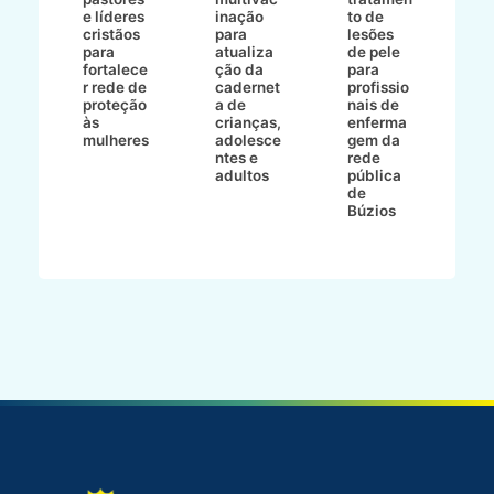
O
e líderes
inação
to de
a
cristãos
para
lesões
E
s
para
atualiza
de pele
il
to
fortalece
ção da
para
c
r rede de
cadernet
profissio
pa
ão
proteção
a de
nais de
ç
va
às
crianças,
enferma
a
mulheres
adolesce
gem da
d
ntes e
rede
r
-
adultos
pública
p
de
m
go
Búzios
l