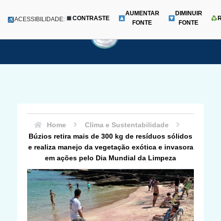
AUMENTAR
DIMINUIR
CONTRASTE
Menu
ACESSIBILIDADE:
FONTE
FONTE
Pular
para
o
conteúdo
Home
Clima e Sustentabilidade
Búzios retira mais de 300 kg de resíduos sólidos
e realiza manejo da vegetação exótica e invasora
em ações pelo Dia Mundial da Limpeza