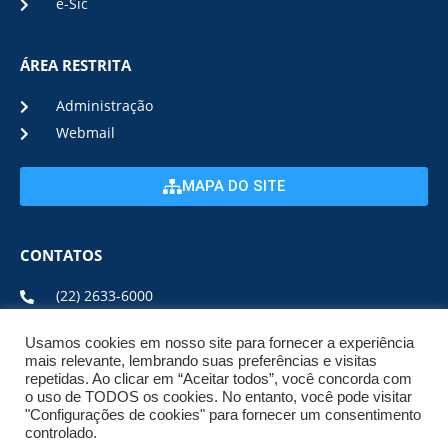
e-Sic
ÁREA RESTRITA
Administração
Webmail
MAPA DO SITE
CONTATOS
(22) 2633-6000
Usamos cookies em nosso site para fornecer a experiência
ENDEREÇO E HORÁRIO
mais relevante, lembrando suas preferências e visitas
repetidas. Ao clicar em “Aceitar todos”, você concorda com
o uso de TODOS os cookies. No entanto, você pode visitar
ESTRADA DA USINA, Nº 600 CENTRO, CEP: 28950-000
"Configurações de cookies" para fornecer um consentimento
DE SEGUNDA A SEXTA DE 08:00 ÀS 17:00
controlado.