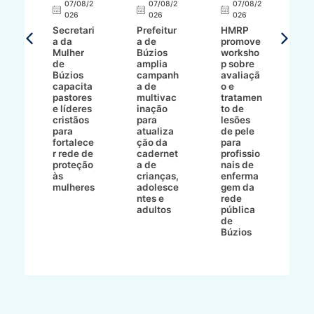
07/08/2
07/08/2
07/08/2
A
026
026
026
Secretari
Prefeitur
HMRP
A
a da
a de
promove
8/2
Mulher
Búzios
worksho
de
amplia
p sobre
a
Búzios
campanh
avaliaçã
B
e
capacita
a de
o e
p
pastores
multivac
tratamen
O
e líderes
inação
to de
a
cristãos
para
lesões
E
s
para
atualiza
de pele
il
to
fortalece
ção da
para
c
r rede de
cadernet
profissio
pa
ão
proteção
a de
nais de
ç
va
às
crianças,
enferma
a
mulheres
adolesce
gem da
d
ntes e
rede
r
-
adultos
pública
p
de
m
go
Búzios
l