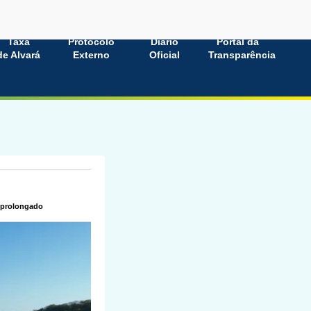
Taxa
Protocolo
Diário
Portal da
de Alvará
Externo
Oficial
Transparência
a prolongado