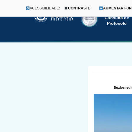
ACESSIBILIDADE:
CONTRASTE
AUMENTAR FON
Menu
Pular
Consulta de
Protocolo
para
o
conteúdo
Búzios regi