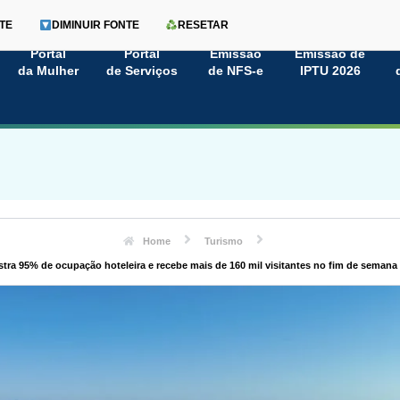
TE
DIMINUIR FONTE
RESETAR
Portal
Portal
Emissão
Emissão de
da Mulher
de Serviços
de NFS-e
IPTU 2026
Home
Turismo
stra 95% de ocupação hoteleira e recebe mais de 160 mil visitantes no fim de seman