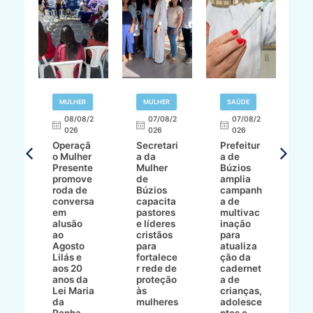
R
MULHER
MULHER
SAÚDE
E
08/08/2
07/08/2
07/08/2
026
026
026
T
Operaçã
Secretari
Prefeitur
H
o Mulher
a da
a de
p
8/2
Presente
Mulher
Búzios
w
promove
de
amplia
p
roda de
Búzios
campanh
a
tur
conversa
capacita
a de
o 
em
pastores
multivac
t
alusão
e líderes
inação
t
ré-
ao
cristãos
para
l
çõe
Agosto
para
atualiza
d
a
Lilás e
fortalece
ção da
p
a
aos 20
r rede de
cadernet
pr
s
anos da
proteção
a de
n
s"
Lei Maria
às
crianças,
e
da
mulheres
adolesce
g
aç
Penha
ntes e
r