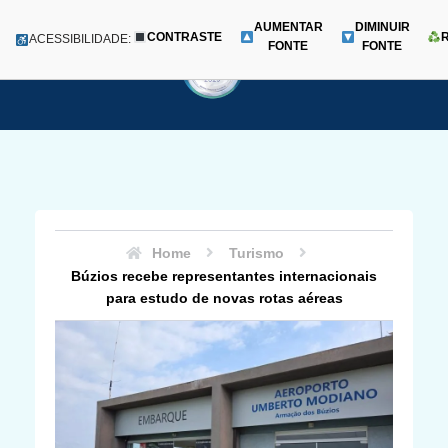
AUMENTAR
DIMINUIR
CONTRASTE
Menu
ACESSIBILIDADE:
FONTE
FONTE
Pular
para
o
conteúdo
Home
Turismo
Búzios recebe representantes internacionais
para estudo de novas rotas aéreas