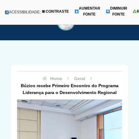
AUMENTAR
DIMINUIR
CONTRASTE
Menu
ACESSIBILIDADE:
FONTE
FONTE
Pular
para
o
conteúdo
Home
Geral
Búzios recebe Primeiro Encontro do Programa
Liderança para o Desenvolvimento Regional