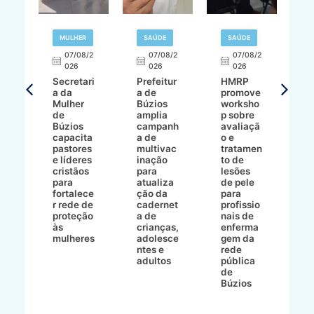
MULHER
SAÚDE
SAÚDE
07/08/2
07/08/2
07/08/2
A
026
026
026
Secretari
Prefeitur
HMRP
A
a da
a de
promove
8/2
Mulher
Búzios
worksho
de
amplia
p sobre
a
Búzios
campanh
avaliaçã
B
e
capacita
a de
o e
p
pastores
multivac
tratamen
O
e líderes
inação
to de
a
cristãos
para
lesões
E
s
para
atualiza
de pele
il
to
fortalece
ção da
para
c
r rede de
cadernet
profissio
pa
ão
proteção
a de
nais de
ç
va
às
crianças,
enferma
a
mulheres
adolesce
gem da
d
ntes e
rede
r
-
adultos
pública
p
de
m
go
Búzios
l