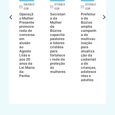
E
08/08/2
07/08/2
07/08/2
026
026
026
T
Operaçã
Secretari
Prefeitur
H
o Mulher
a da
a de
p
8/2
Presente
Mulher
Búzios
w
promove
de
amplia
p
roda de
Búzios
campanh
a
tur
conversa
capacita
a de
o 
em
pastores
multivac
t
alusão
e líderes
inação
t
ré-
ao
cristãos
para
l
çõe
Agosto
para
atualiza
d
a
Lilás e
fortalece
ção da
p
a
aos 20
r rede de
cadernet
pr
s
anos da
proteção
a de
n
s"
Lei Maria
às
crianças,
e
da
mulheres
adolesce
g
aç
Penha
ntes e
r
adultos
p
o
d
B