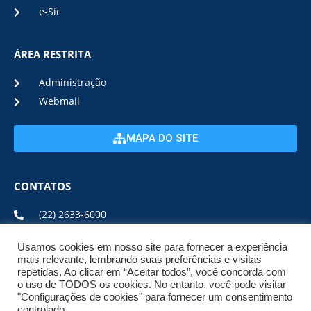
e-Sic
ÁREA RESTRITA
Administração
Webmail
MAPA DO SITE
CONTATOS
(22) 2633-6000
Usamos cookies em nosso site para fornecer a experiência
ENDEREÇO E HORÁRIO
mais relevante, lembrando suas preferências e visitas
repetidas. Ao clicar em “Aceitar todos”, você concorda com
o uso de TODOS os cookies. No entanto, você pode visitar
ESTRADA DA USINA, Nº 600 CENTRO, CEP: 28950-000
"Configurações de cookies" para fornecer um consentimento
DE SEGUNDA A SEXTA DE 08:00 ÀS 17:00
controlado.