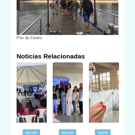
Píer do Centro
Notícias Relacionadas
R
MULHER
MULHER
SAÚDE