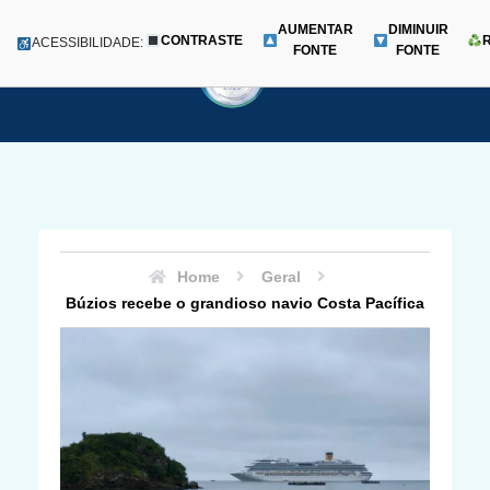
AUMENTAR
DIMINUIR
CONTRASTE
Menu
ACESSIBILIDADE:
FONTE
FONTE
Pular
para
o
conteúdo
Home
Geral
Búzios recebe o grandioso navio Costa Pacífica