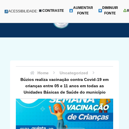
AUMENTAR
DIMINUIR
CONTRASTE
Menu
ACESSIBILIDADE:
FONTE
FONTE
Pular
para
o
conteúdo
Home
Uncategorized
Búzios realiza vacinação contra Covid-19 em
crianças entre 05 e 11 anos em todas as
Unidades Básicas de Saúde do município