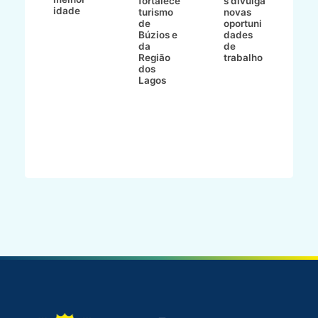
fortalece
s divulga
idade
io
turismo
novas
de
oportuni
m
Búzios e
dades
ão
da
de
Região
trabalho
ca
dos
Lagos
ên
al
o